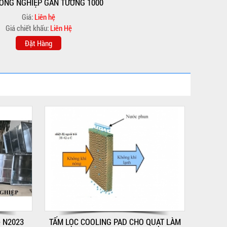
ÔNG NGHIỆP GẮN TƯỜNG 1000
Giá:
Liên hệ
Giá chiết khấu:
Liên Hệ
Đặt Hàng
- N2023
TẤM LỌC COOLING PAD CHO QUẠT LÀM