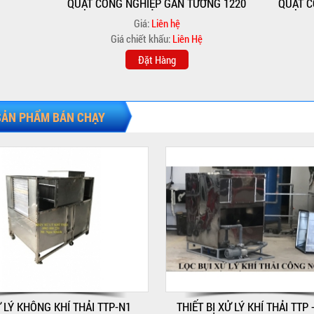
QUẠT CÔNG NGHIỆP GẮN TƯỜNG 1220
QUẠT C
Giá:
Liên hệ
Giá chiết khấu:
Liên Hệ
Đặt Hàng
SẢN PHẨM BÁN CHẠY
 LÝ KHÔNG KHÍ THẢI TTP-N1
THIẾT BỊ XỬ LÝ KHÍ THẢI TTP 