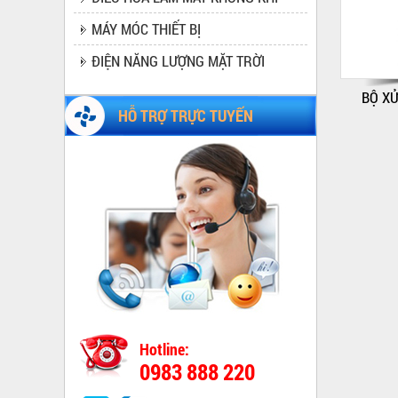
MÁY MÓC THIẾT BỊ
ĐIỆN NĂNG LƯỢNG MẶT TRỜI
BỘ XỬ
HỖ TRỢ TRỰC TUYẾN
Hotline:
QUẠT CÔNG NGHIỆP GẮN TƯỜNG 1220
0983 888 220
Giá:
Liên hệ