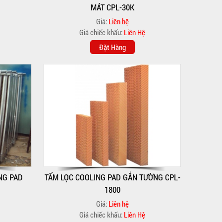
MÁT CPL-30K
Giá:
Liên hệ
Giá chiếc khấu:
Liên Hệ
Đặt Hàng
NG PAD
TẤM LỌC COOLING PAD GẮN TƯỜNG CPL-
1800
Giá:
Liên hệ
Giá chiếc khấu:
Liên Hệ