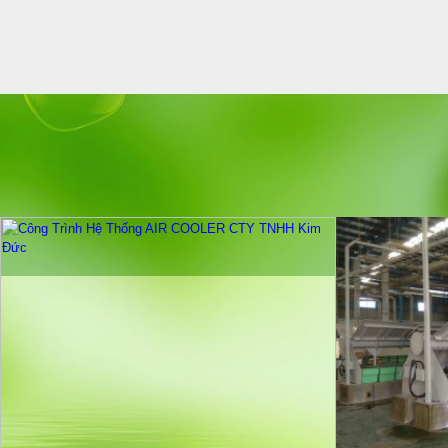
THIẾT BỊ XỬ LÝ KHÍ THẢI TTP - N2023
Giá:
Liên hệ
QUẠT CÔNG NGHIỆP GẮN TƯỜNG 1220