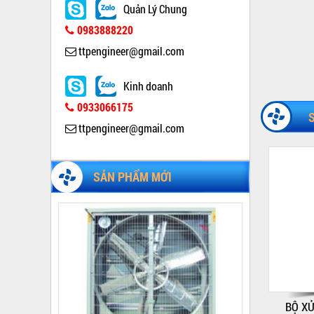
Quản Lý Chung
0983888220
ttpengineer@gmail.com
Kinh doanh
0933066175
ttpengineer@gmail.com
QUẠT CÔNG NGHIỆP GẮN TƯỜNG 1000
SẢN PHẨM MỚI
Giá:
Liên hệ
BỘ XỬ