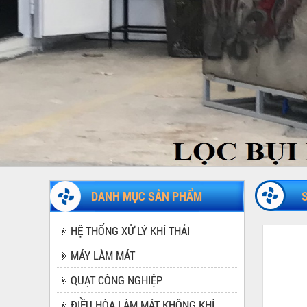
DANH MỤC SẢN PHẨM
HỆ THỐNG XỬ LÝ KHÍ THẢI
MÁY LÀM MÁT
MÁY LÀM MÁT CÔNG NGHIỆP
QUẠT CÔNG NGHIỆP
ĐIỀU HÒA LÀM MÁT KHÔNG KHÍ