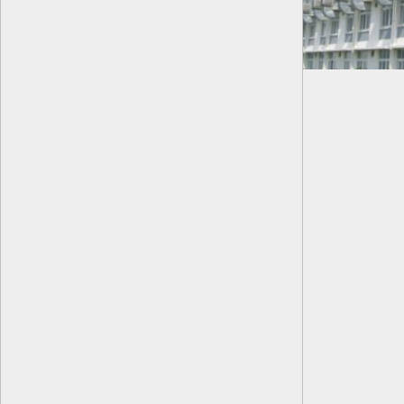
BỘ XỬ LÝ KHÔNG KHÍ THẢI TTP-N1
Giá:
Liên hệ
QUẠT CÔNG NGHIỆP GẮN TƯỜNG 1380
Giá:
Liên hệ