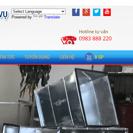
Powered by
Translate
Hotline tư vấn
0983 888 220
TIN TỨC
TUYỂN DỤNG
LIÊN HỆ
0 SP