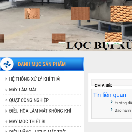
DANH MỤC SẢN PHẨM
HỆ THỐNG XỬ LÝ KHÍ THẢI
CHIA SẺ:
MÁY LÀM MÁT
Tin liên quan
MÁY LÀM MÁT CÔNG NGHIỆP
QUẠT CÔNG NGHIỆP
Hướng dẫ
ĐIỀU HÒA LÀM MÁT KHÔNG KHÍ
Bảo hành
MÁY MÓC THIẾT BỊ
ĐIỆN NĂNG LƯỢNG MẶT TRỜI