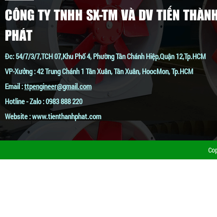
CÔNG TY TNHH SX-TM VÀ DV TIẾN THÀN
PHÁT
Đc: 54/7/3/7,TCH 07,Khu Phố 4, Phường Tân Chánh Hiệp,Quận 12,Tp.HCM
QUẠT CÔNG NGHIỆP GẮN TƯỜNG 1220
VP-Xưởng : 42 Trung Chánh 1 Tân Xuân, Tân Xuân, HoocMon, Tp.HCM
Giá:
Liên hệ
Email :
ttpengineer@gmail.com
Hotline - Zalo : 0983 888 220
Website : www.tienthanhphat.com
Co
QUẠT CÔNG NGHIỆP GẮN TƯỜNG 1000