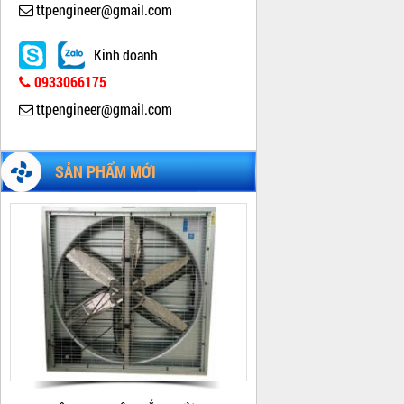
ttpengineer@gmail.com
Kinh doanh
0933066175
ttpengineer@gmail.com
BỘ XỬ LÝ KHÔNG KHÍ THẢI TTP-N1
SẢN PHẨM MỚI
Giá:
Liên hệ