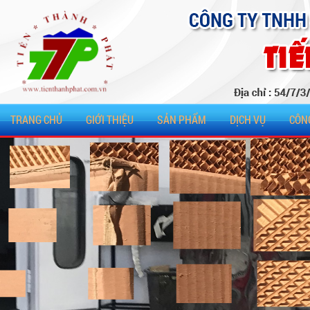
TRANG CHỦ
GIỚI THIỆU
SẢN PHẨM
DỊCH VỤ
CÔN