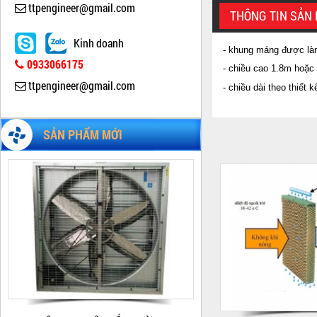
ttpengineer@gmail.com
THÔNG TIN SẢN
Kinh doanh
- khung máng được làm
0933066175
- chiều cao 1.8m hoặc
ttpengineer@gmail.com
- chiều dài theo thiết 
BỘ XỬ LÝ KHÔNG KHÍ THẢI TTP-N1
SẢN PHẨM MỚI
Giá:
Liên hệ