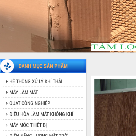
DANH MỤC SẢN PHẨM
HỆ THỐNG XỬ LÝ KHÍ THẢI
MÁY LÀM MÁT
MÁY LÀM MÁT CÔNG NGHIỆP
QUẠT CÔNG NGHIỆP
ĐIỀU HÒA LÀM MÁT KHÔNG KHÍ
MÁY MÓC THIẾT BỊ
ĐIỆN NĂNG LƯỢNG MẶT TRỜI