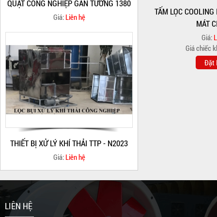
QUẠT CÔNG NGHIỆP GẮN TƯỜNG 1380
TẤM LỌC COOLING
Giá:
Liên hệ
MÁT C
Giá:
L
Giá chiếc 
Đặt
THIẾT BỊ XỬ LÝ KHÍ THẢI TTP - N2023
Giá:
Liên hệ
LIÊN HỆ