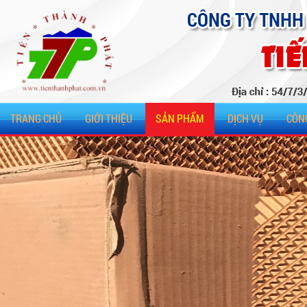
TRANG CHỦ
GIỚI THIỆU
SẢN PHẨM
DỊCH VỤ
CÔN