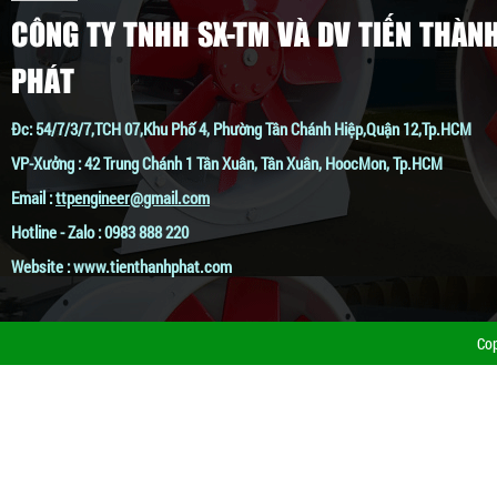
CÔNG TY TNHH SX-TM VÀ DV TIẾN THÀN
PHÁT
Đc: 54/7/3/7,TCH 07,Khu Phố 4, Phường Tân Chánh Hiệp,Quận 12,Tp.HCM
QUẠT CÔNG NGHIỆP GẮN TƯỜNG 1220
VP-Xưởng : 42 Trung Chánh 1 Tân Xuân, Tân Xuân, HoocMon, Tp.HCM
Giá:
Liên hệ
Email :
ttpengineer@gmail.com
Hotline - Zalo : 0983 888 220
Website : www.tienthanhphat.com
Co
QUẠT CÔNG NGHIỆP GẮN TƯỜNG 1000